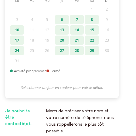
Lu
Ma
Me
Je
Ve
Sa
Di
1
2
3
4
5
6
7
8
9
10
11
12
13
14
15
16
17
18
19
20
21
22
23
24
25
26
27
28
29
30
31
Activité programmée
Fermé
Sélectionnez un jour en couleur pour voir le détail.
Je souhaite
Merci de préciser votre nom et
être
votre numéro de téléphone, nous
contacté(e).
vous rappellerons le plus tôt
possible.