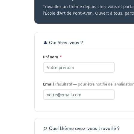
Travaillez un thème depuis chez vous et part
l'École d'Art de Pont-Aven. Ouvert à tous, par
👤 Qui êtes-vous ?
Prénom
*
Email
(facultatif — pour être notifié de la validatio
🎨 Quel thème avez-vous travaillé ?