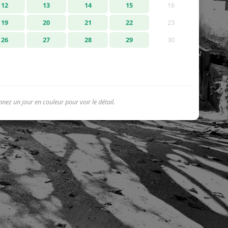
12
13
14
15
16
19
20
21
22
23
26
27
28
29
30
nnez un jour en couleur pour voir le détail.