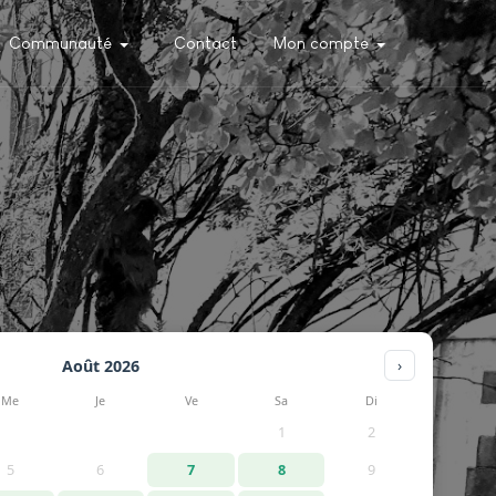
Communauté
Contact
Mon compte
Août 2026
›
Me
Je
Ve
Sa
Di
1
2
5
6
7
8
9