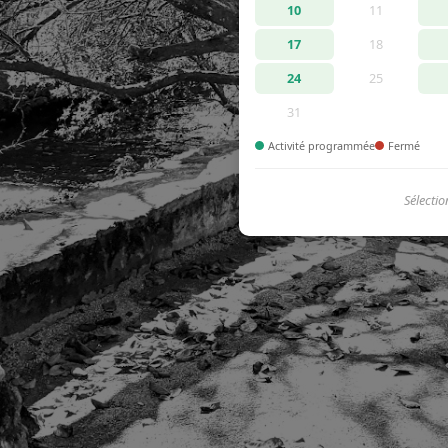
10
11
17
18
24
25
31
Activité programmée
Fermé
Sélectio