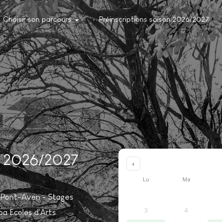
Choisir son parcours
Préinscriptions saison 2026/2027
on 2026/2027
‹
Lu
Ma
de Pont-Aven - Stages
3
4
pa Ecoles d'Arts